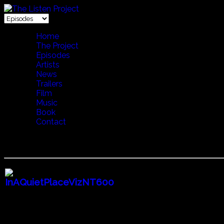
Home
The Project
Episodes
Artists
News
Trailers
Film
Music
Book
Contact
31 In A Quiet Place