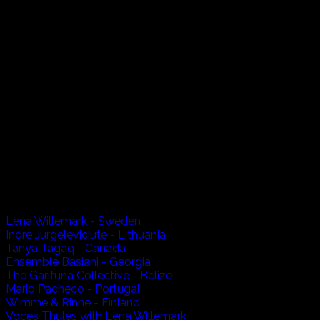
In A Quiet Place
世界は大きな転換の時を迎えています。
私たちのかけがえのない毎日、それを取り巻く世界、命を育む
今こそ、息を切らす過剰なスピードから脱却し、内なる心の
その先に待つ新たな未来のために…
海で繋がり合う地球の、白銀の北国から南の果てまで世界各
地球の平和、命への感謝を祈る歌声を結集し、
「世界が一つになる」ための、大きな力としたいと思います
Artists:
Lena Willemark - Sweden
Indre Jurgeleviciute - Lithuania
Tanya Tagaq - Canada
Ensemble Basiani - Georgia
The Garifuna Collective - Belize
Mario Pacheco - Portugal
Wimme & Rinne - Finland
Voces Thules with Lena Willemark