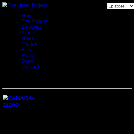
Home
The Project
Episodes
Artists
News
Trailers
Film
Music
Book
Contact
13 BREATH