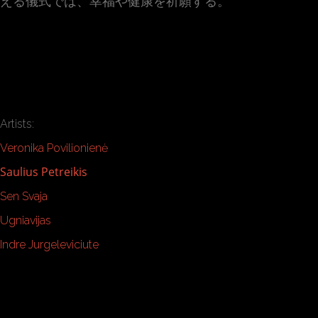
える儀式では、幸福や健康を祈願する。
Artists:
Veronika Povilionienė
Saulius Petreikis
Sen Svaja
Ugniavijas
Indre Jurgeleviciute