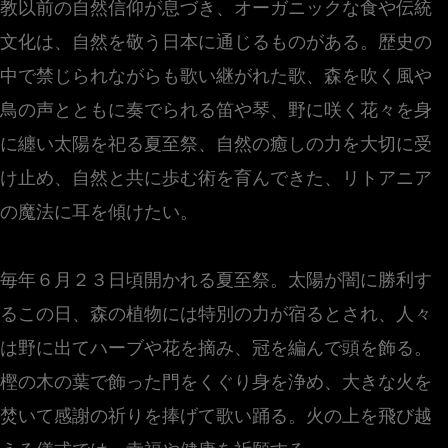
教以前の自然信仰が息づき、オーガニックな食や伝統
文化は、自然を敬う日本に通じるものがある。歴史の
中で禁じられながらも歌い継がれた歌、森を吹く風や
鳥の声とともに奏でられる笛や琴、野に咲く花々を身
に纏い太陽を祀る夏至祭、自然の癒しの力を大切に受
け止め、自然と共に歩む術を育んできた、リトアニア
の魔法に耳を傾けたい。
毎年６月２３日頃開かれる夏至祭。太陽が闇に勝利す
るこの日、森の植物には特別の力が宿るとされ、人々
は野に出てハーブや花を摘み、冠を編んで頭を飾る。
樫の木の葉で飾った門をくぐり身を浄め、大きな火を
焚いて感謝の祈りを捧げて歌い踊る。火の上を飛び越