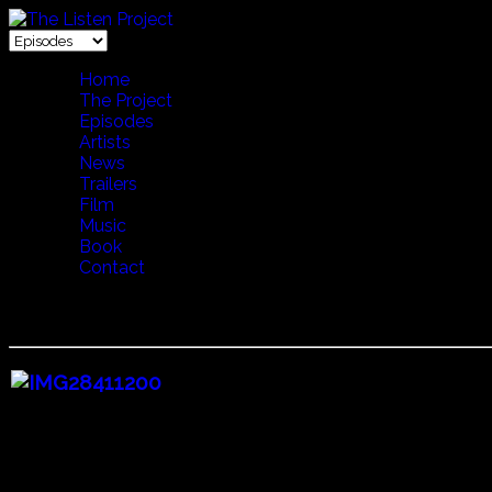
Home
The Project
Episodes
Artists
News
Trailers
Film
Music
Book
Contact
10 WAVES