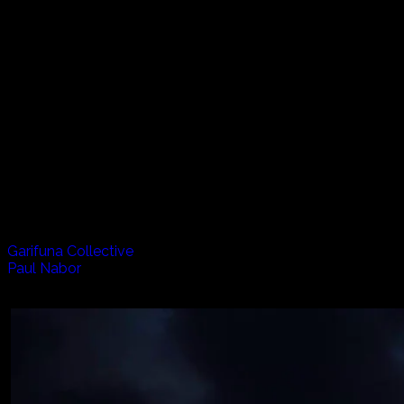
Waves 波
17世紀、アフリカからの奴隷船がカリブ海のセントビンセン
島に逃れた奴隷たちは先住民に迎えられ、”ガリフナ”という
18世紀にはヨーロッパ人の入植によりホンジュラスの島に
ガリフナの言葉は歌や踊りと強い繋がりがあり、アフリカと
人々は日々の暮らしや思いを歌に綴り、女性たちはキャッサ
しかしガリフナの言葉や文化は急速に失われつつある。
ガリフナのリズムとメロディに魅了され、消えゆくガリフナ
アーティスト:
Garifuna Collective
Paul Nabor