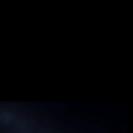
ト島近くで難破した。
民族が生まれた。
追われ、ベリーズやグアテマラ、ニカラグアなどカリブ海沿岸に
カリブの先住民の文化が溶け合ったものだ。
バ（さつまいもに似た主食）を焼きながら手と手を取り歌う。
の音楽を録音し世界に伝え続けている音楽家と、そこに集まる