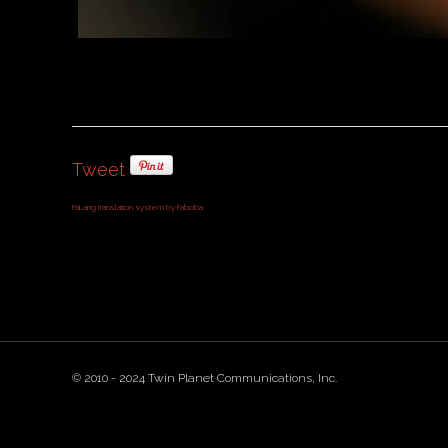
Tweet
FaLang translation system by Faboba
© 2010 - 2024 Twin Planet Communications, Inc.