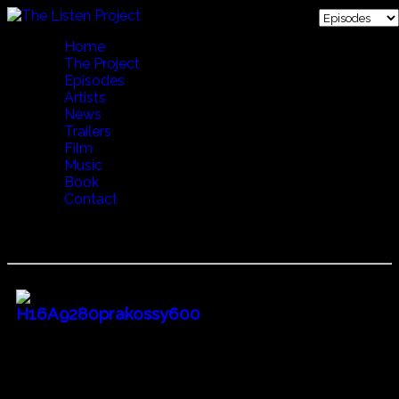
Home
The Project
Episodes
Artists
News
Trailers
Film
Music
Book
Contact
27 Endless Journey