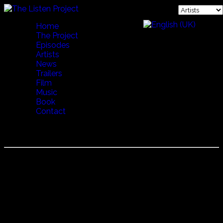
Home
The Project
Episodes
Artists
News
Trailers
Film
Music
Book
Contact
Mahsa Vahdat
Mahsa Vahdat
Mahsa Vahdatは、ペルシャのヴォーカリスト。イランの詩
と音楽を学び、
ペルシャの伝統音楽を基に、現代的な表現で彼女独自の歌唱
スタイルを確立。