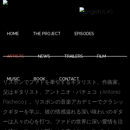
HOME
THE PROJECT
EPISODES
MARIO PACHECO
ARTISTS
NEWS
TRAILERS
FILM
Mario Pacheco (マリオ・パチェコ)
MUSIC
BOOK
CONTACT
リスボンでファドを牽引するギタリスト、作曲家。
父はギタリスト、アントニオ・パチェコ（Antonio
Pacheco）。リスボンの音楽アカデミーでクラシッ
クギターを学ぶ。彼の情感溢れる深い味わいのギタ
ーは人々の心を打つ。ファドの世界に深い愛情を注