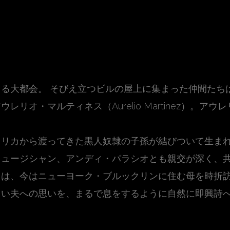
る大都会。 そびえ立つビルの屋上に集まった仲間たち
リオ・マルティネス（Aurelio Martinez）。
フリカから渡ってきた黒人奴隷の子孫が結びついて生ま
ミュージシャン、アンディ・パラシオとも親交が深く、
オは、今はニューヨーク・ブルックリンに住む母を時折
しい夫への思いを、まるで息をするように自然に即興詩