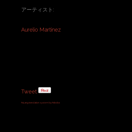
アーティスト:
Aurelio Martinez
Tweet
FaLang translation system by Faboba