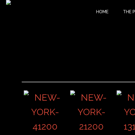
HOME
THE 
12 PLACE