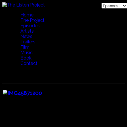
Home
The Project
Episodes
Artists
News
Trailers
Film
Music
Book
Contact
08 WIND