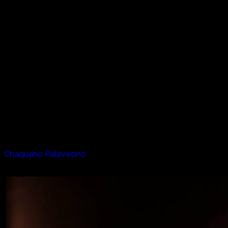
南米大陸アルゼン・パタゴニアは「風」の大地。
大平原の中で牛を追って生きる男たちを、人々は尊敬をもっ
て「ガウチョ」と呼ぶ。ガウチョは広大な大自然の中を風の
ように旅しながら、歌や詩を奏で伝える吟遊詩人でもあっ
た。
気高く自然と共に生きるガウチョを追い、歌い継がれてきた
即興詩に耳を傾ける。幕を開ける歌は、ラテンアメリカ伝統
の詩歌「コプラ」。
国民的歌手チャケーニョ・パラベシーノ（Chaqueño
Palavecino）の美声が響く。
アーティスト:
Chaqueno Palavecino