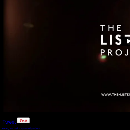
Tweet
FaLang translation system by Faboba