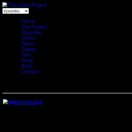
Home
The Project
Episodes
Artists
News
Trailers
Film
Music
Book
Contact
06 CELEBRATION