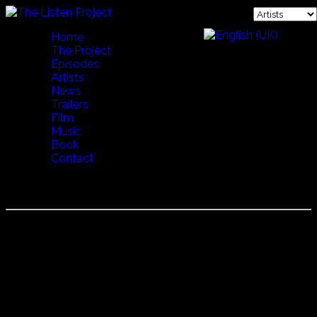
Home
The Project
Episodes
Artists
News
Trailers
Film
Music
Book
Contact
WIMME SAARI
Wimme Saari (ウィメイ・サーリ)
極北のラップランドの少数民族サーミの伝統歌「ヨイク」の
歌い手。
自然への畏敬の念を込めた伝統的即興歌だけでなく、ヨイク
に動物や自然界の音を交えた個性ある試みや、電子音とのコ