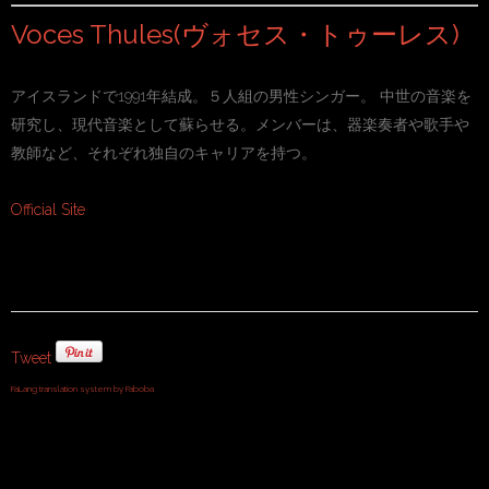
Voces Thules(ヴォセス・トゥーレス)
アイスランドで1991年結成。５人組の男性シンガー。 中世の音楽を
研究し、現代音楽として蘇らせる。メンバーは、器楽奏者や歌手や
教師など、それぞれ独自のキャリアを持つ。
Official Site
Tweet
FaLang translation system by Faboba