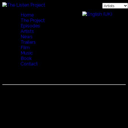
Home
The Project
Episodes
Artists
News
Trailers
Film
Music
Book
Contact
T.H. VIKUU VINAYAKRAM and FAMILY
T.H.Vikku Vinayakram ヴィックゥ・ヴィナーヤク
ラム
Thetakudi Harihara Vinayakram 1942年生まれ。 ガタム
（素焼きの壷の太鼓）奏者。ムリダンガム、モールシン奏者
であった父Harihara Sharama（ハリハラ・シャルマ）より