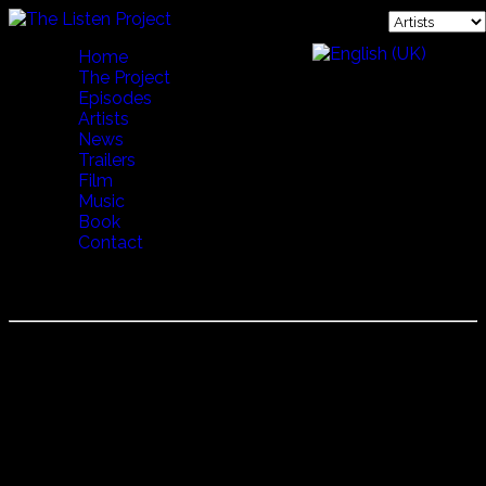
Home
The Project
Episodes
Artists
News
Trailers
Film
Music
Book
Contact
PSAROGIORGOS
Psarayougis Giorgos (Psarogiorgis) Xylouris
伝統楽器ラウート奏者。イヨルゴスは、リラ奏者の父
Psarantonis（アントニスXylouris）と叔父ニコスXylouris を
生んだ音楽一家に生まれる。
叔父であるPsarogiannisに学び、11歳から父の演奏に伴いレ