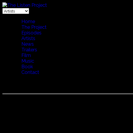
Home
The Project
Episodes
Artists
News
Trailers
Film
Music
Book
Contact
LENA WILLEMARK
Lena Willemark（レナ・ウィルマルク）
スウエーデンを代表する歌手。1960年生まれ。伝統文化が
管理で、そこに集う人々の古い民謡や神話や伝統音楽を聴き
ィストとのコラボレーションを通して活動を広げてきた。Le