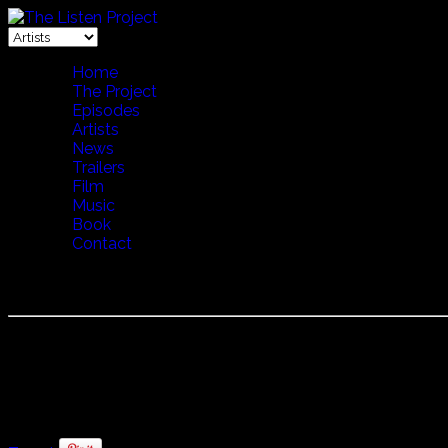
Home
The Project
Episodes
Artists
News
Trailers
Film
Music
Book
Contact
LAKATOS MIKLOS
Lakatos Miklos ラカトシュ・ミクローシ
ロマの伝説のヴァイオリニストの家系に生まれ、父を師とし
ジプシーの超絶技法をしっかりと受け継ぎなら、バルカン音