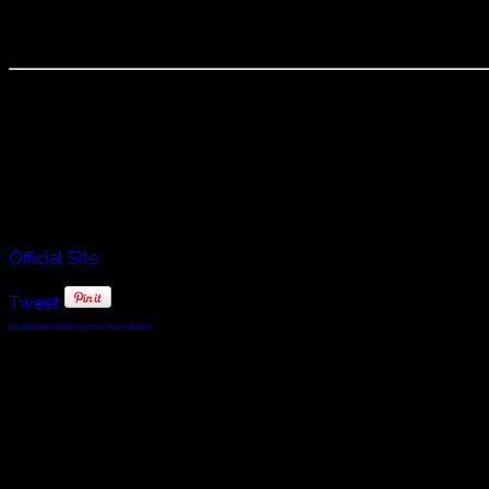
GURU KAARAIKKUDI MANI
Karaikudi Mani カライクディ・マニ
1945年生まれ ムリダンガム奏者。 ３歳より音楽を学び
は、多くの海外アーティストを魅了し数々の共演を行う。そ
ンブルを結成。パーカッションのソロ演奏の芸術性を世に広めた
音楽を学ぶ学校)を設立し、音楽と伝統の後継者を育成してい
Official Site
Tweet
FaLang translation system by Faboba
© 2010 - 2024 Twin Planet Communications, Inc.