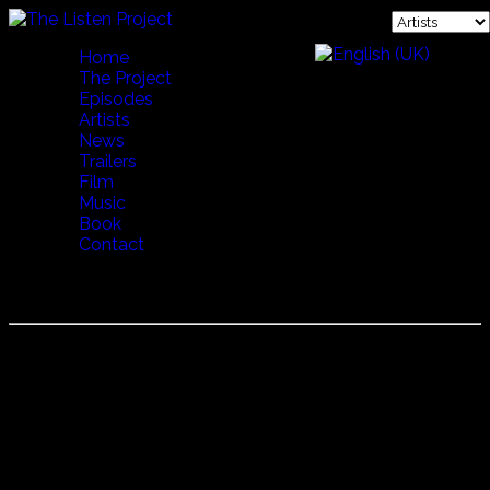
Home
The Project
Episodes
Artists
News
Trailers
Film
Music
Book
Contact
George Katsaros
George Katsaros
ジョージ・カサロスは、1888年に生まれ、1913年に米国に
移民として渡る。
ギリシャでミュージシャンであった彼は、合衆国に「レベテ
ィコ」と呼ばれる大衆哀歌のスタイルを広めた。