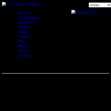
Home
The Project
Episodes
Artists
News
Trailers
Film
Music
Book
Contact
CARMINHO
Carminho (カルミーニョ)
本名：Maria do Carmo Carvalho Robelo de Andrade
1984年生まれ
母はファド歌手Teresa Siqueira。ファド一家に育つ。十代か
らファドを歌いはじめたが、大学進学や世界での勉学の後、