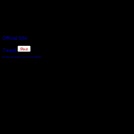
自分自身の道としてファドに改めて取り組む。伝統的ファド
の血を引き継ぎながら、ジャンルを超えた新しいファドに挑
戦している。
アルバム：Alma、Fado、Canto
Official Site
Tweet
FaLang translation system by Faboba
© 2010 - 2024 Twin Planet Communications, Inc.