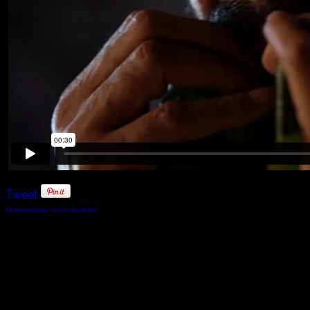
Tweet
FaLang translation system by Faboba
© 2010 - 2024 Twin Planet Communications, Inc.