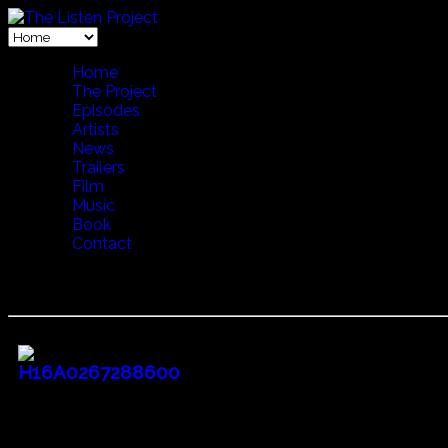
Home
The Project
Episodes
Artists
News
Trailers
Film
Music
Book
Contact
28 Singing Through The Woods