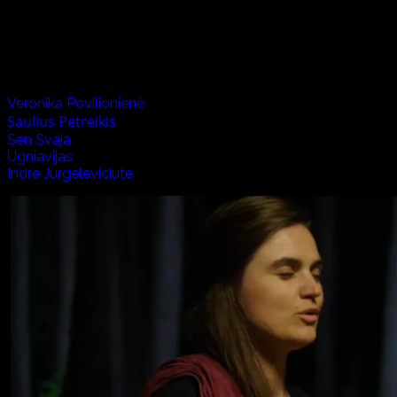
の葉で飾った門をくぐり身を浄め、大きな火を焚いて感謝の
Artists:
Veronika Povilionienė
Saulius Petreikis
Sen Svaja
Ugniavijas
Indre Jurgeleviciute