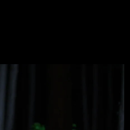
祈りを捧げて歌い踊る。火の上を飛び越える儀式では、幸福や