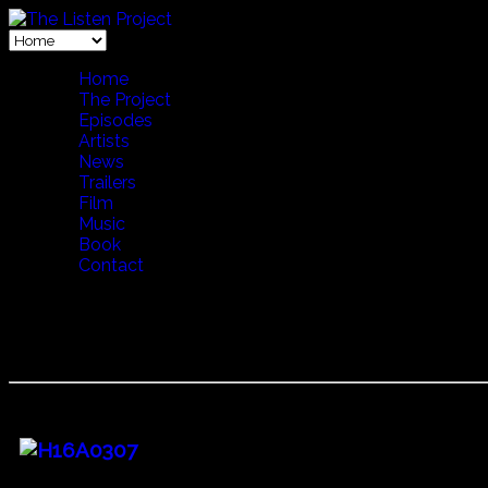
Home
The Project
Episodes
Artists
News
Trailers
Film
Music
Book
Contact
26 Portal of the Sun