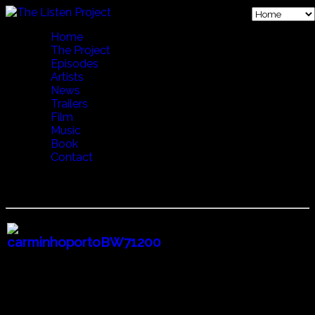
Home
The Project
Episodes
Artists
News
Trailers
Film
Music
Book
Contact
21 A VIDA