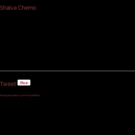
Shalva Chemo
Tweet
FaLang translation system by Faboba