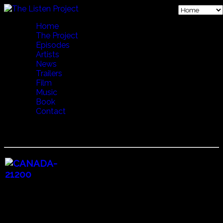
Home
The Project
Episodes
Artists
News
Trailers
Film
Music
Book
Contact
13 BREATH