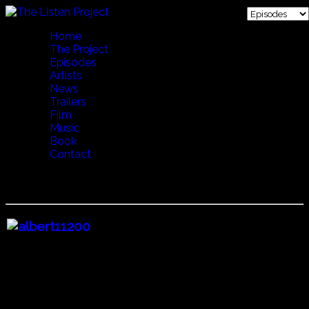
Home
The Project
Episodes
Artists
News
Trailers
Film
Music
Book
Contact
11 CONVERSATION